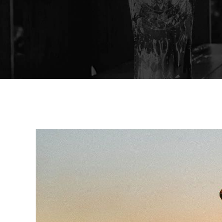
View
Larger
Image