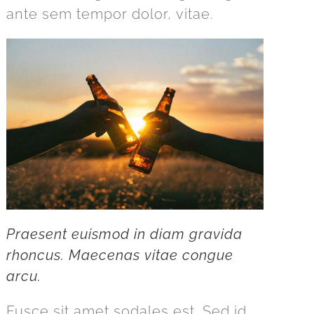
ante sem tempor dolor, vitae.
Praesent euismod in diam gravida
rhoncus. Maecenas vitae congue
arcu.
Fusce sit amet sodales est. Sed id