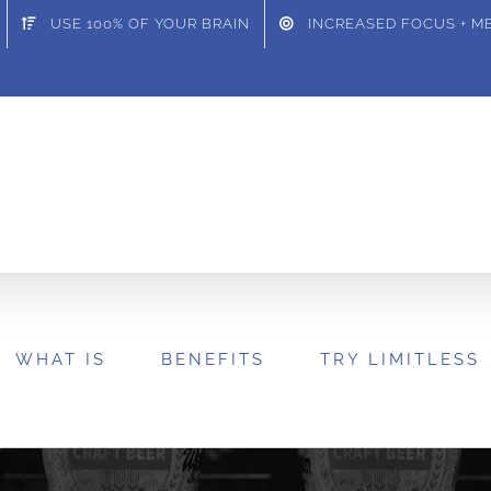
USE 100% OF YOUR BRAIN
INCREASED FOCUS + 
WHAT IS
BENEFITS
TRY LIMITLESS