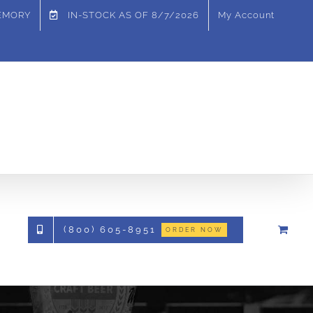
MEMORY
IN-STOCK AS OF
8/7/2026
My Account
(800) 605-8951
ORDER NOW